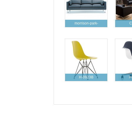
morrison-park-
C
H-0923B
H