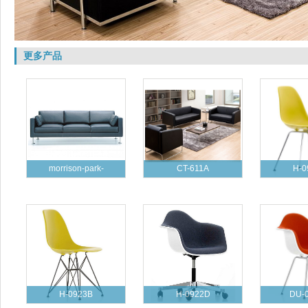
更多产品
morrison-park-
CT-611A
H-0
H-0923B
H-0922D
DU-