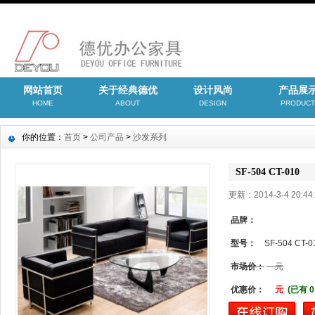
网站首页
关于经典德优
设计风尚
产品展
HOME
ABOUT
DESIGN
PRODUCT
你的位置：
首页
>
公司产品
>
沙发系列
SF-504 CT-010
更新：2014-3-4 20:
品牌：
型号：
SF-504 CT-0
市场价：
元
优惠价：
元
(已有 