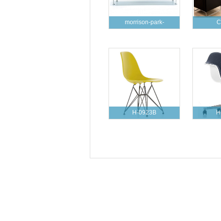
morrison-park-
C
H-0923B
H