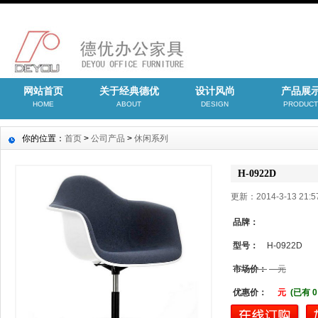
网站首页
关于经典德优
设计风尚
产品展
HOME
ABOUT
DESIGN
PRODUCT
你的位置：
首页
>
公司产品
>
休闲系列
H-0922D
更新：2014-3-13 21
品牌：
型号：
H-0922D
市场价：
元
优惠价：
元
(已有 