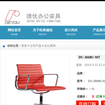
网站首页
关于经典德优
设计风尚
产品展
HOME
ABOUT
DESIGN
PRODUCT
你的位置：
首页
>
公司产品
>
办公系列
DU-366BU-MT
更新：2014-3-12 21
品牌：
型号：
DU-366BU-
市场价：
元
优惠价：
元
(已有 