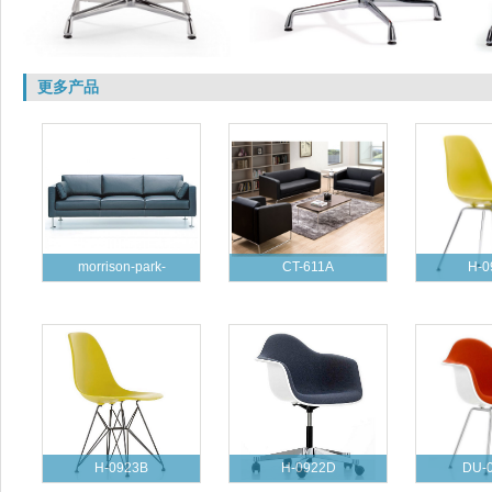
更多产品
morrison-park-
CT-611A
H-0
H-0923B
H-0922D
DU-