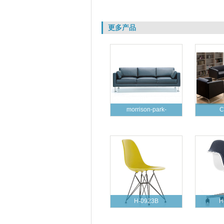
更多产品
morrison-park-
C
H-0923B
H