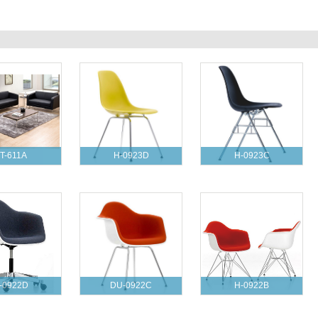
T-611A
H-0923D
H-0923C
-0922D
DU-0922C
H-0922B