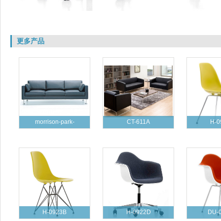
更多产品
morrison-park-
CT-611A
H-0
H-0923B
H-0922D
DU-