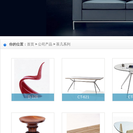
你的位置：
首页
>
公司产品
>
茶几系列
D-126
CT-621
CT